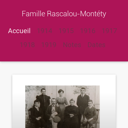
Famille Rascalou-Montéty
Accueil
1914
1915
1916
1917
1918
1919
Notes
Dates