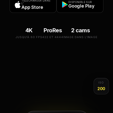
TÉLÉCHARGER DANS
DISPONIBLE SUR
L'
Google Play
App Store
4K
ProRes
2 cams
JUSQU'À 60 FPS
422 ET 4444
IMAGE DANS L'IMAGE
ISO
200